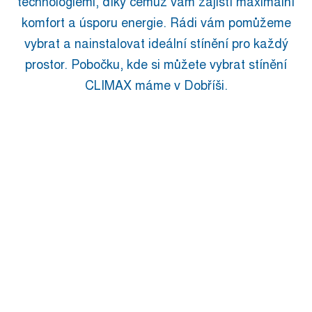
technologiemi, díky čemuž vám zajistí maximální
komfort a úsporu energie. Rádi vám pomůžeme
vybrat a nainstalovat ideální stínění pro každý
prostor. Pobočku, kde si můžete vybrat stínění
CLIMAX máme v Dobříši.
STÍNĚNÍ
VENKOVNÍ
NA
STÍNĚNÍ
TERASY
SÍTĚ
VNITŘNÍ
PROTI
STÍNĚNÍ
HMYZU