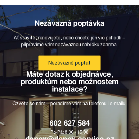
Nezávazná poptávka
Ať stavíte, renovujete, nebo chcete jen víc pohodlí –
připravíme vám nezávaznou nabídku zdarma.
Nezávazně poptat
Máte dotaz k objednávce,
produktům nebo možnostem
instalace?
Ozvěte se nám – poradíme vám na telefonu i e-mailu.
602 627 584
Po-Pá: 8:00 - 15:00
danex@danex-service.cz