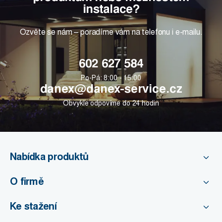
instalace?
Ozvěte se nám – poradíme vám na telefonu i e-mailu.
602 627 584
Po-Pá: 8:00 - 15:00
danex@danex-service.cz
Obvykle odpovíme do 24 hodin
Nabídka produktů
O firmě
Ke stažení