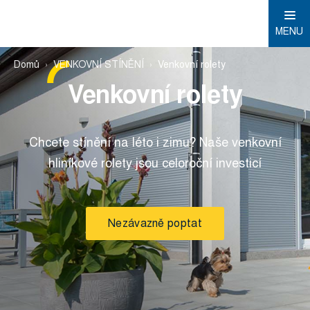
MENU
Domů
VENKOVNÍ STÍNĚNÍ
Venkovní rolety
Venkovní rolety
Chcete stínění na léto i zimu? Naše venkovní
hliníkové rolety jsou celoroční investicí
Nezávazně poptat