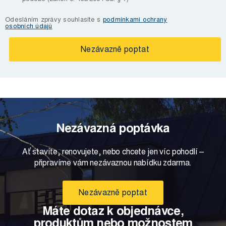
Odesláním zprávy souhlasíte s
podmínkami ochrany
osobních údajů
Nezávazná poptávka
Ať stavíte, renovujete, nebo chcete jen víc pohodlí –
připravíme vám nezávaznou nabídku zdarma.
Nezávazně poptat
Máte dotaz k objednávce,
produktům nebo možnostem