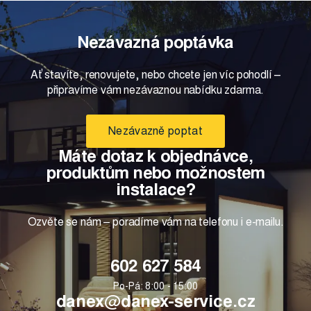
Nezávazná poptávka
Ať stavíte, renovujete, nebo chcete jen víc pohodlí –
připravíme vám nezávaznou nabídku zdarma.
Nezávazně poptat
Máte dotaz k objednávce,
produktům nebo možnostem
instalace?
Ozvěte se nám – poradíme vám na telefonu i e-mailu.
602 627 584
Po-Pá: 8:00 - 15:00
danex@danex-service.cz