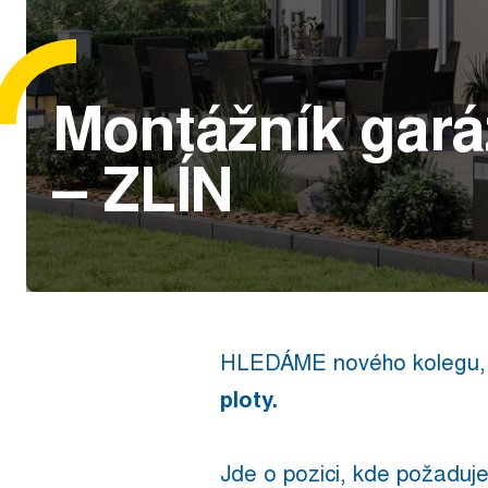
Montážník gará
– ZLÍN
HLEDÁME nového kolegu, k
ploty.
Jde o pozici, kde požaduj