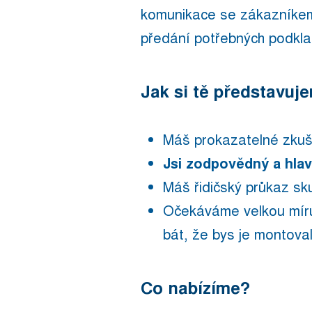
komunikace se zákazníkem
předání potřebných podkla
Jak si tě představu
Máš prokazatelné zkuš
Jsi zodpovědný a hlavn
Máš řidičský průkaz sk
Očekáváme velkou míru
bát, že bys je montov
Co nabízíme?