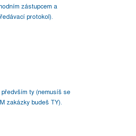
bchodním zástupcem a
ředávací protokol).
 předvším ty (nemusíš se
NEM zakázky budeš TY).