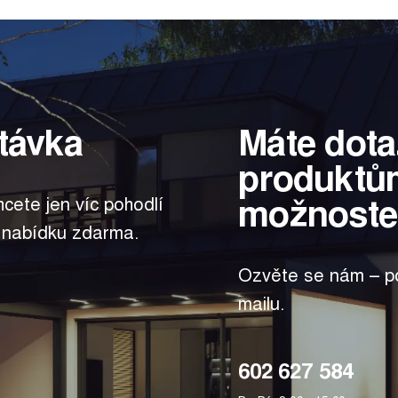
távka
Máte dota
produktů
možnoste
hcete jen víc pohodlí
 nabídku zdarma.
Ozvěte se nám – po
mailu.
602 627 584