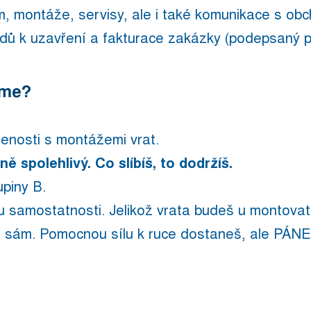
, montáže, servisy, ale i také komunikace s o
dů k uzavření a fakturace zakázky (podepsaný p
jeme?
enosti s montážemi vrat.
ě spolehlivý. Co slíbíš, to dodržíš.
upiny B.
 samostatnosti. Jelikož vrata budeš u montovat
al sám. Pomocnou sílu k ruce dostaneš, ale PÁ