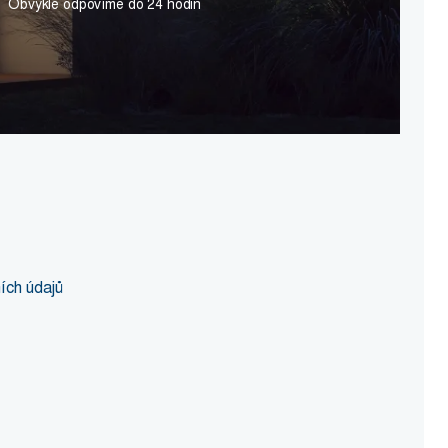
Obvykle odpovíme do 24 hodin
ích údajů