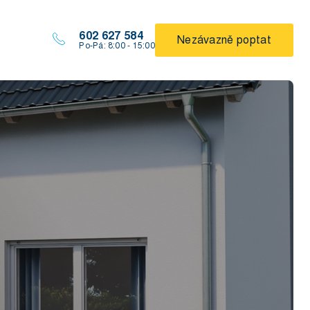
602 627 584
Nezávazně poptat
Po-Pá: 8:00 - 15:00